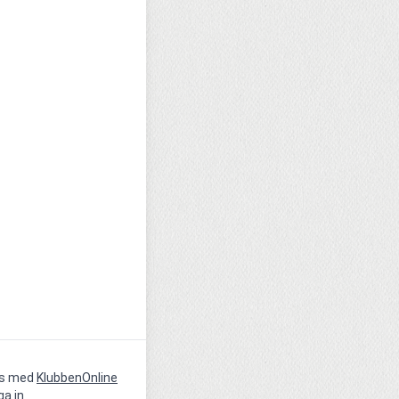
vs med
KlubbenOnline
ga in