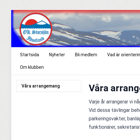
Startsida
Nyheter
Bli medlem
Vad är orienteri
Om klubben
Våra arran
Våra arrangemang
Varje år arrangerar vi nå
Vid dessa tävlingar behö
parkeringsvakter, banläg
funktionärer, sekretari