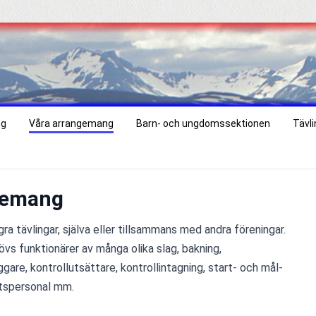
ng
Våra arrangemang
Barn- och ungdomssektionen
Tävl
gemang
gra tävlingar, själva eller tillsammans med andra föreningar. 
vs funktionärer av många olika slag, bakning, 
gare, kontrollutsättare, kontrollintagning, start- och mål- 
atspersonal mm.