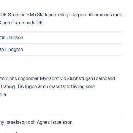
 OK Storsjön SM i Skidorientering i Järpen tillsammans med 
K och Östersunds OK.
tin Ohlsson
an Lindgren
 Storsjöns ungdomar Myrracet vid klubbstugan i samband 
äning. Tävlingen är en masstartstävling som 
ila.
ny Israelsson och Agnes Israelsson