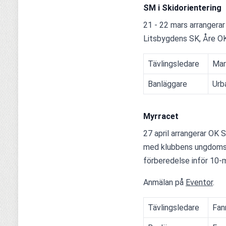
SM i Skidorientering
21 - 22 mars arrangerar
Litsbygdens SK, Åre O
Tävlingsledare
Mar
Banläggare
Urb
Myrracet
27 april arrangerar OK
med klubbens ungdomstr
förberedelse inför 10-m
Anmälan på 
Eventor
.
Tävlingsledare
Fan