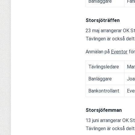
Banläggare
Fan
Storsjöträffen
23 maj arrangerar OK St
Tävlingen är också delt
Anmälan på 
Eventor
 fö
Tävlingsledare
Mar
Banläggare
Joa
Bankontrollant
Eve
Storsjöfemman
13 juni arrangerar OK S
Tävlingen är också delt